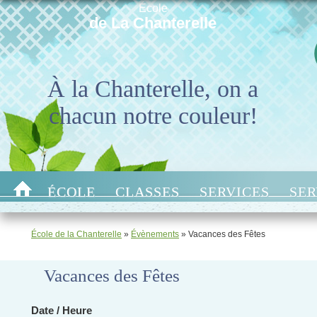
École
de La Chanterelle
À la Chanterelle, on a
chacun notre couleur!
ÉCOLE
CLASSES
SERVICES
SER
École de la Chanterelle
»
Évènements
»
Vacances des Fêtes
Vacances des Fêtes
Date / Heure