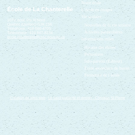
Notre école
École de La Chanterelle
L’école en images
Vie scolaire
1070, boul. Pie XI Nord
Québec (Québec) G3K 2S6
Nouvelles de la vie scolaire
Téléphone : 418 686-4705
Activités parascolaires
Télécopieur : 418 847-8234
ecole.chanterelle@cssc.gouv.qc.ca
Informations utiles
Horaire des élèves
Préscolaire
Info-parents (Éditout)
École secondaire de bassin
Fermeture de l’école
Création de sites web
:
Le saint publicité et design
- Christian St-Pierre