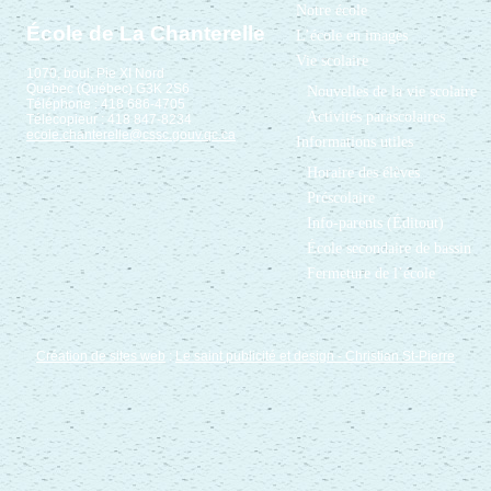
Notre école
École de La Chanterelle
L’école en images
Vie scolaire
1070, boul. Pie XI Nord
Québec (Québec) G3K 2S6
Nouvelles de la vie scolaire
Téléphone : 418 686-4705
Activités parascolaires
Télécopieur : 418 847-8234
ecole.chanterelle@cssc.gouv.qc.ca
Informations utiles
Horaire des élèves
Préscolaire
Info-parents (Éditout)
École secondaire de bassin
Fermeture de l’école
Création de sites web
:
Le saint publicité et design
- Christian St-Pierre