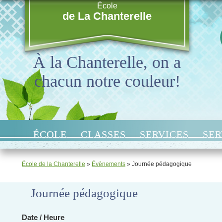
École
de La Chanterelle
À la Chanterelle, on a
chacun notre couleur!
ÉCOLE
CLASSES
SERVICES
SER
École de la Chanterelle
»
Évènements
»
Journée pédagogique
Journée pédagogique
Date / Heure