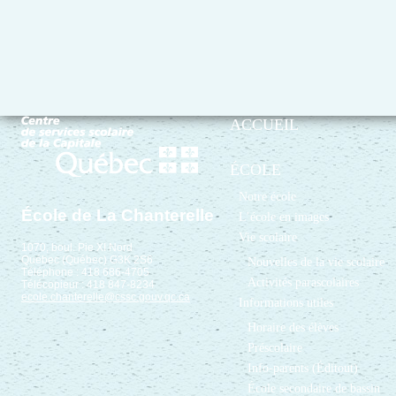
ACCUEIL
ÉCOLE
Notre école
École de La Chanterelle
L’école en images
Vie scolaire
1070, boul. Pie XI Nord
Québec (Québec) G3K 2S6
Nouvelles de la vie scolaire
Téléphone : 418 686-4705
Activités parascolaires
Télécopieur : 418 847-8234
ecole.chanterelle@cssc.gouv.qc.ca
Informations utiles
Horaire des élèves
Préscolaire
Info-parents (Éditout)
École secondaire de bassin