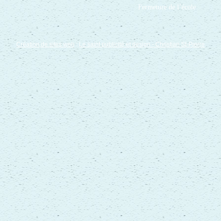
Fermeture de l’école
Création de sites web
:
Le saint publicité et design
- Christian St-Pierre