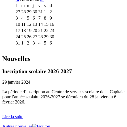
l
m
m
j
v
s
d
27
28
29
30
31
1
2
3
4
5
6
7
8
9
10
11
12
13
14
15
16
17
18
19
20
21
22
23
24
25
26
27
28
29
30
31
1
2
3
4
5
6
Nouvelles
Inscription scolaire 2026-2027
29 janvier 2024
La période d’inscription au Centre de services scolaire de la Capitale
pour l’année scolaire 2026-2027 se déroulera du 28 janvier au 6
février 2026.
Lire la suite
Autres nouvelles